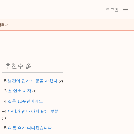
로그인
활백서
추천수 多
+5
남편이 갑자기 꽃을 사왔다
(2)
+3
설 연휴 시작
(1)
+4
결혼 10주년이에요
+4
아이가 엄마 아빠 닮은 부분
(1)
+5
여름 휴가 다녀왔습니다