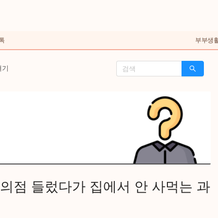
톡
부부생
얘기
의점 들렀다가 집에서 안 사먹는 과