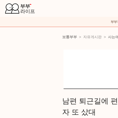
부부
보통부부
>
자유게시판
>
사는
남편 퇴근길에 편
자 또 샀대