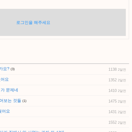
로그인을 해주세요
가요?
(3)
1138
2달전
졌어요
1352
2달전
어가 문제네
1410
2달전
물어보는 것들
(1)
1475
2달전
싸웠어요
1431
2달전
1552
2달전