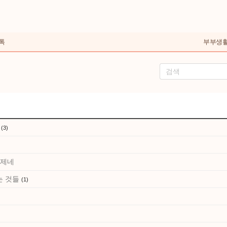
톡
부부생
?
(3)
문제네
는 것들
(1)