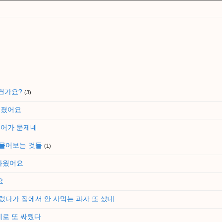
인건가요?
(3)
어졌어요
투어가 문제네
 물어보는 것들
(1)
 싸웠어요
요
렀다가 집에서 안 사먹는 과자 또 샀대
제로 또 싸웠다