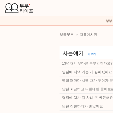
부부
보통부부
>
자유게시판
사는얘기
+ 더보기
13년차 너무다른 부부인건가요
명절에 시댁 가는 게 싫어졌어요
명절 때마다 시댁 처가 투어가 
남편 퇴근하고 나한테만 물어보
명절에 처가 갈 차례 또 싸웠어요
남편 칭찬하다가 혼났어요