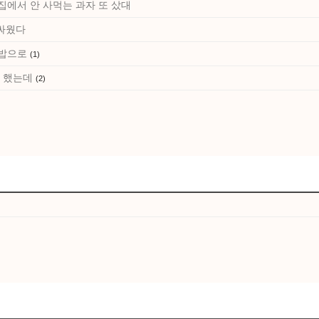
집에서 안 사먹는 과자 또 샀대
 싸웠다
집밥으로
(1)
고 했는데
(2)