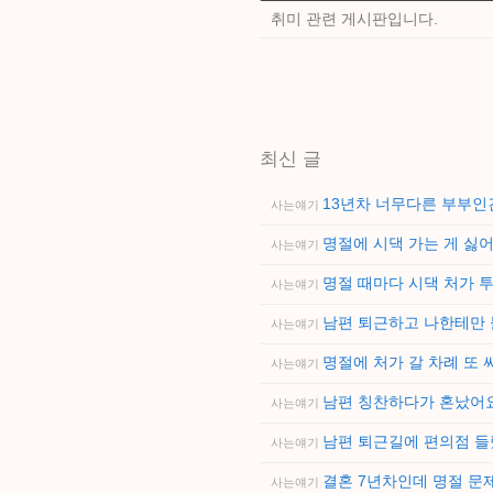
취미 관련 게시판입니다.
최신 글
13년차 너무다른 부부
사는얘기
명절에 시댁 가는 게 싫
사는얘기
명절 때마다 시댁 처가 
사는얘기
남편 퇴근하고 나한테만
사는얘기
명절에 처가 갈 차례 또
사는얘기
남편 칭찬하다가 혼났어
사는얘기
남편 퇴근길에 편의점 들
사는얘기
결혼 7년차인데 명절 문
사는얘기