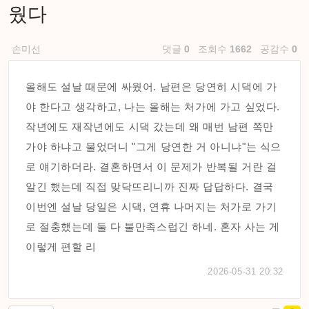
웠다
손미선
댓글
0
조회수
1662
공감수
0
올해도 설날 때문에 싸웠어. 남편은 당연히 시댁에 가
야 한다고 생각하고, 나는 올해는 처가에 가고 싶었다.
작년에도 재작년에도 시댁 갔는데 왜 매번 남편 쪽만
가야 하냐고 물었더니 "그게 당연한 거 아니냐"는 식으
로 얘기하더라. 결혼하면서 이 문제가 반복될 거란 걸
알긴 했는데 직접 맞닥뜨리니까 진짜 답답하다. 결국
이번엔 설날 당일은 시댁, 연휴 나머지는 처가로 가기
로 절충했는데 둘 다 불만족스럽긴 하네. 혼자 사는 게
이렇게 편할 리
2026-05-31 20:32