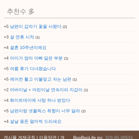
추천수 多
+5
남편이 갑자기 꽃을 사왔다
(2)
+3
설 연휴 시작
(1)
+4
결혼 10주년이에요
+4
아이가 엄마 아빠 닮은 부분
(1)
+5
여름 휴가 다녀왔습니다
+5
에어컨 틀고 이불덮고 자는 남편
(1)
+2
어버이날 + 어린이날 연속이라 지갑이
(1)
+4
화이트데이에 사탕 하나 받았다
+5
남편이랑 넷플릭스 취향이 너무 달라
(2)
+4
설날 용돈 얼마씩 드리세요
게시물 게재규칙 | 이용약관 | 개
BooBooLife inc.
329-85-00591,