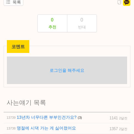
목록
0
0
추천
반대
코멘트
로그인을 해주세요
사는얘기 목록
13년차 너무다른 부부인건가요?
13739
(3)
1141
2달전
명절에 시댁 가는 게 싫어졌어요
13738
1357
2달전