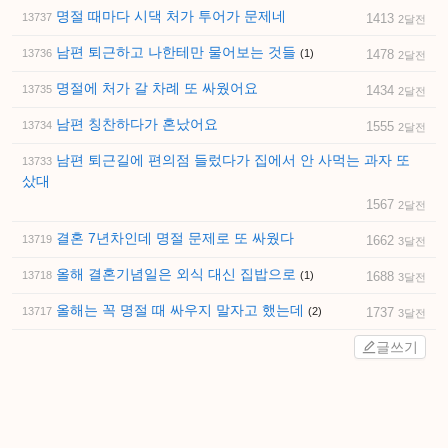
명절 때마다 시댁 처가 투어가 문제네
13737
1413
2달전
남편 퇴근하고 나한테만 물어보는 것들
13736
(1)
1478
2달전
명절에 처가 갈 차례 또 싸웠어요
13735
1434
2달전
남편 칭찬하다가 혼났어요
13734
1555
2달전
남편 퇴근길에 편의점 들렀다가 집에서 안 사먹는 과자 또
13733
샀대
1567
2달전
결혼 7년차인데 명절 문제로 또 싸웠다
13719
1662
3달전
올해 결혼기념일은 외식 대신 집밥으로
13718
(1)
1688
3달전
올해는 꼭 명절 때 싸우지 말자고 했는데
13717
(2)
1737
3달전
글쓰기