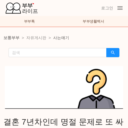
로그인
부부톡
부부생활백서
보통부부
>
자유게시판
>
사는얘기
결혼 7년차인데 명절 문제로 또 싸